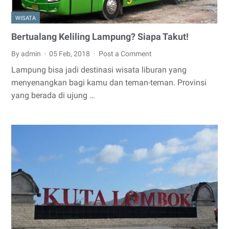
WISATA
Bertualang Keliling Lampung? Siapa Takut!
By admin
05 Feb, 2018
Post a Comment
Lampung bisa jadi destinasi wisata liburan yang
menyenangkan bagi kamu dan teman-teman. Provinsi
yang berada di ujung …