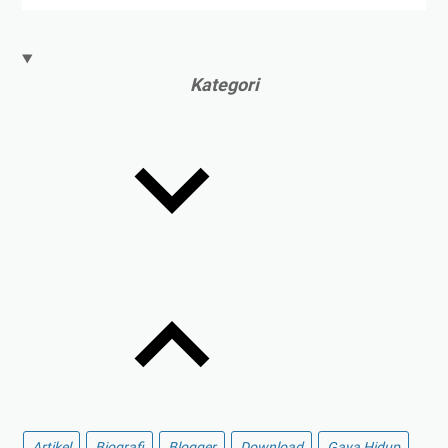
Kategori
Artikel
Biografi
Blogger
Download
Gaya Hidup