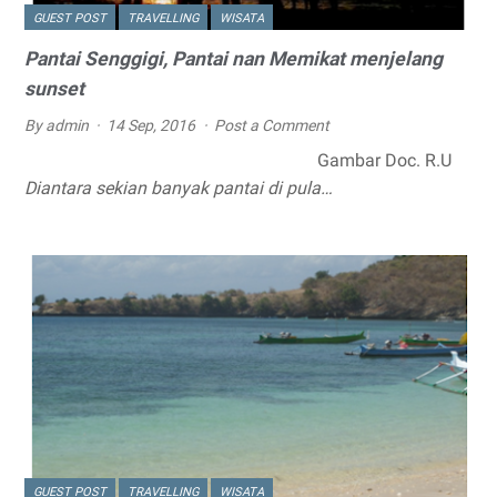
GUEST POST
TRAVELLING
WISATA
Pantai Senggigi, Pantai nan Memikat menjelang
sunset
By admin
14 Sep, 2016
Post a Comment
Gambar Doc. R.U
Diantara sekian banyak pantai di pula…
GUEST POST
TRAVELLING
WISATA