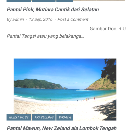
Pantai Pink, Mutiara Cantik dari Selatan
By admin
13 Sep, 2016
Post a Comment
Gambar Doc. R.U
Pantai Tangsi atau yang belakanga…
GUEST POST
TRAVELLING
WISATA
Pantai Mawun, New Zeland ala Lombok Tengah