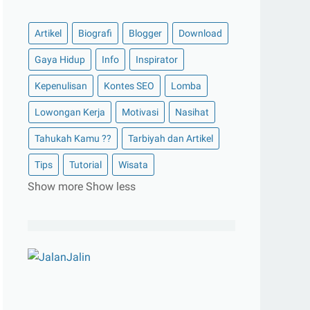
Artikel
Biografi
Blogger
Download
Gaya Hidup
Info
Inspirator
Kepenulisan
Kontes SEO
Lomba
Lowongan Kerja
Motivasi
Nasihat
Tahukah Kamu ??
Tarbiyah dan Artikel
Tips
Tutorial
Wisata
Show more
Show less